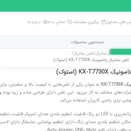
 های متداول
پیگیری سفارشات
تماس با ما
درباره ما
خانه
سیستم سانترال
تلفن سانترال
تلفن سانترال پاناسونیک KX-T7730X (استوک)
KX-T773 (استوک)
KX-T7
به عنوان یکی از تلفن‌هایی با کیفیت بالا و مطمئن، برای
شرکت‌های مختلف به کار می‌رود. این تلفن دارای طراحی ساده و زیبا بوده و
وشن برای راحتی کاربران استفاده می‌کند.
دارای کلید‌های قابل‌برنامه‌ریزی با LED دو رنگ قابلیت تنظیم بلندی صدای اسپیکر قابلیت تنظیم
کان تنظیم بلندی صدای زنگ دارای تنظیم روشنایی نمایشگر دارای لامپ
ی کلید Auto Answer، DND، Mute