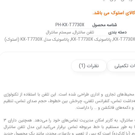
الای استوک می باشد.
شناسه محصول
PH-KX-T7730X
دسته بندی
تلفن سانترال
,
سیستم سانترال
KX-T7730
,
پاناسونیک KX-T7730X
,
پاناسونیک مدل KX-T7730X (استوک)
ت تکمیلی
نظرات (1)
 محیط‌های تجاری و اداری طراحی شده است. این تلفن با استفاده از تکنولوژی
اس، نگه‌داشت تماس، کنفرانس تلفنی، چرخش بین خطوط، حجم صدای تماس، تنظیم
 دکمه‌های فانکشن و … را داراست.
این تلفن با داشتن ۲۴ دکمه‌ی فانکشن برای دسترسی به قابلیت‌های مختلف سانترال، به کاربر امکان مدیریت تماس‌های خود را می‌دهد. همچنین دارای ۳
به طور مستقیم با خط مربوطه تماس برقرار می‌کنید.این مدل تلفن سانترال
ول دست دوم (یا کارکرده) است که پس از تعمیر و بازسازی مجدد، مانند یک محصول جدید