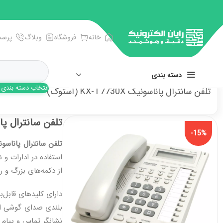
خانه
فروشگاه
وبلاگ
پرسش
دسته بندی
انتخاب دسته بندی
تلفن سانترال پاناسونیک KX-T7730X (استوک)
انبر، آچار، پنس
تلفن سانترال پاناسونیک 0X
پیچ گوشتی ها
-15%
تلفن سانترال پاناسونیک 730X
تجهیزات اندازه گیری
استفاده در ادارات و 
سوکت و سرسیم زن
از دکمه‌های بزرگ و ر
فرز و فرچه سیمی
بلندی صدای گوشی ام
نشانگر تماس و پیام دریافتی دارا