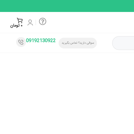
۰
تومان
09192130922
سوالی دارید؟ تماس بگیرید