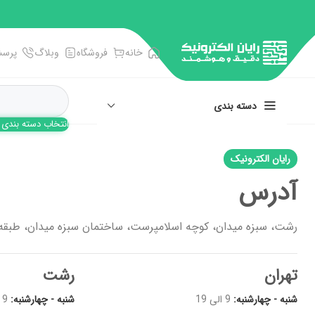
خانه
فروشگاه
وبلاگ
پرسش
دسته بندی
انتخاب دسته بندی
انبر، آچار، پنس
رایان الکترونیک
پیچ گوشتی ها
آدرس
تجهیزات اندازه گیری
رشت، سبزه میدان، کوچه اسلامپرست، ساختمان سبزه میدان، طبقه 2 واحد 
سوکت و سرسیم زن
فرز و فرچه سیمی
تهران
رشت
شنبه - چهارشنبه:
9 الی 19
شنبه - چهارشنبه:
9 الی 19