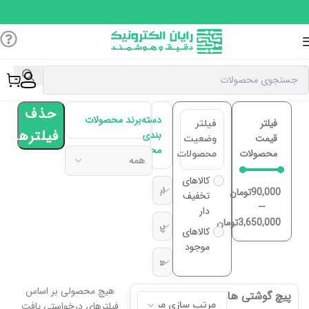
حذف
دسته
برند محصولات
فیلتر
فیلتر
فیلترها
بندی
قیمت
وضعیت
محصولات
محصولات
محصولات
کالاهای
90,000
تومان
تخفیف
—
دار
3,650,000
تومان
کالاهای
موجود
هیچ محصولی بر اساس
پیچ گوشتی ها
فیلترهای درخواستی یافت