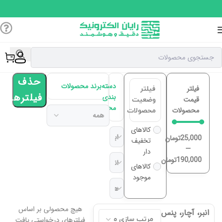
حذف
دسته
برند محصولات
فیلتر
فیلتر
فیلترها
بندی
قیمت
وضعیت
محصولات
محصولات
محصولات
کالاهای
25,000
تومان
تخفیف
—
دار
190,000
تومان
کالاهای
موجود
هیچ محصولی بر اساس
انبر، آچار، پنس
فیلترهای درخواستی یافت