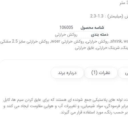
یمتر) : 1.3-2.3
شناسه محصول
106005
دسته بندی
روکش حرارتی
w
,
shrink
,
روکش حرارتی
,
روکش حرارتی woer
,
روکش حرارتی سایز 2.5 مشکی
,
نک
,
شرینک حرارتی
,
عایق حرارتی
ی
نظرات (1)
درباره برند
، لوله های پلاستیکی جمع شونده ای هستند که برای عایق کردن سیم ها، کابل
ر برابر فرسودگی، مواد شیمیایی، و تغییرات آب و هوایی مقاومت ایجاد می کنند و
 بر حسب رنگ، مورد استفاده قرار می گیرند.