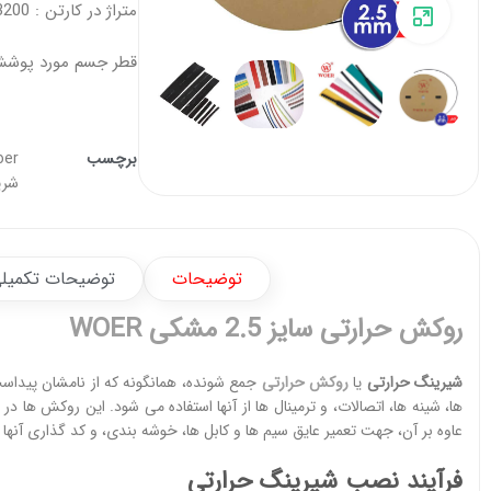
متراژ در کارتن : 3200 متر
برای بزرگنمایی کلیک کنید
قطر جسم مورد پوشش (میل
برچسب
oer
شری
توضیحات
توضیحات تکمیل
روکش حرارتی سایز 2.5 مشکی WOER
شیرینگ حرارتی
یا
روکش حرارتی
جمع شونده، همانگونه که از نامشان پیداست
ها، شینه ها، اتصالات، و ترمینال ها از آنها استفاده می شود. این روکش ها د
عاوه بر آن، جهت تعمیر عایق سیم ها و کابل ها، خوشه بندی، و کد گذاری آنها
فرآیند نصب
شیرینگ حرارتی