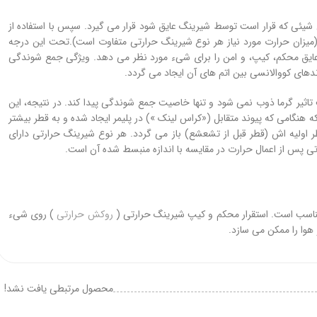
یئی که قرار است توسط شیرینگ عایق شود قرار می گیرد. سپس با استفاده از
(میزان حرارت مورد نیاز هر نوع شیرینگ حرارتی متفاوت است).تحت این درجه
ایق محکم، کیپ، و امن را برای شیء مورد نظر می دهد. ویژگی جمع شوندگی
دهای کووالانسی بین اتم های آن ایجاد می گردد.
تاثیر گرما ذوب نمی شود و تنها خاصیت جمع شوندگی پیدا کند. در نتیجه، این
ه هنگامی که پیوند متقابل («کراس لینک ») در پلیمر ایجاد شده و به قطر بیشتر
 اولیه اش (قطر قبل از تشعشع) باز می گردد. هر نوع شیرینگ حرارتی دارای
س از اعمال حرارت در مقایسه با اندازه منبسط شده آن است.
ناسب است. استقرار محکم و کیپ شیرینگ حرارتی (
روکش حرارتی
) روی شیء
وا را ممکن می سازد.
محصول مرتبطی یافت نشد!