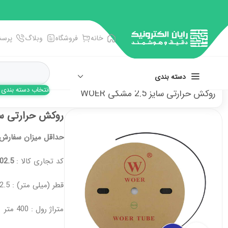
خانه
فروشگاه
وبلاگ
پرسش
دسته بندی
انتخاب دسته بندی
روکش حرارتی سایز 2.5 مشکی WOER
انبر، آچار، پنس
روکش حرارتی سایز 2.5 مشک
پیچ گوشتی ها
حداقل میزان سفارش این محص
تجهیزات اندازه گیری
کد تجاری کالا :
02.5
سوکت و سرسیم زن
فرز و فرچه سیمی
قطر (میلی متر) : Ф2.5
متراژ رول : 400 متر