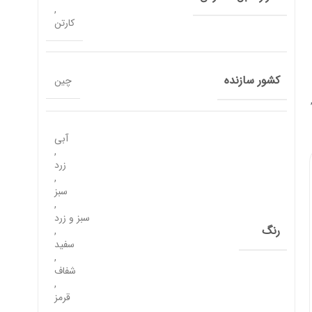
,
کارتن
کشور سازنده
چین
آبی
,
زرد
,
سبز
,
سبز و زرد
رنگ
,
سفید
,
شفاف
,
قرمز
,