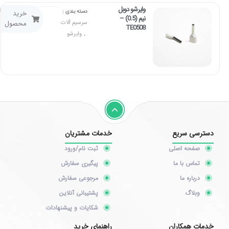
وایرشو دوبل
۲۰,۰۰۰
توما
دسته بندی :
خرید
نیم (0.5) –
سرسیم آلات
محصول
TE0508
وایرشو
,
دسترسی سریع
خدمات مشتریان
صفحه اصلی
ثبت نام/ورود
تماس با ما
پیگیری سفارش
درباره ما
مرجوعی سفارش
وبلاگ
پشتیبانی آنلاین
شکایات و پیشنهادات
خدمات همکاران
راهنمای خرید