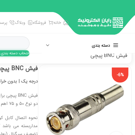
خانه
فروشگاه
وبلاگ
پرسش
دسته بندی
انتخاب دسته بندی
فیش BNC پیچی
انبر، آچار، پنس
فیش BNC پیچی
-6%
پیچ گوشتی ها
درجه یک | بدون خرا
تجهیزات اندازه گیری
فیش BNC پیچی برای اتصال
سوکت و سرسیم زن
دو نوع ۵۰ و ۷۵ اهم تولید می شود.
فرز و فرچه سیمی
مداربسته می باشد 
تضعیف سیگنال (بعلت 