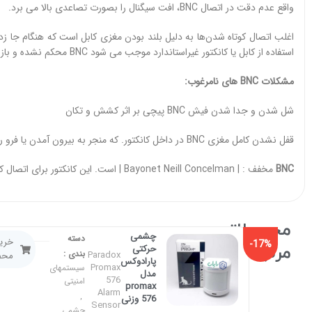
واقع عدم دقت در اتصال BNC، افت سیگنال را بصورت تصاعدی بالا می برد.
اغلب اتصال کوتاه شدن‌ها به دلیل بلند بودن مغزی کابل است که هنگام جا زد
استفاده از کابل یا کانکتور غیراستاندارد موجب می شود BNC محکم نشده و باز از آن بیرون بیاید.
مشکلات BNC های نامرغوب:
شل شدن و جدا شدن فیش BNC پیچی بر اثر کشش و تکان
قفل نشدن کامل مغزی BNC در داخل کانکتور. که منجر به بیرون آمدن یا فرو رفتن بیش از حد مغزی در کانکتور می شود.
BNC
مخفف : | Bayonet Neill Concelman | است. این کانکتور برای اتصال کابلهای کواکسیال استفاده می شود.
محصولاتـــــ
چشمی
,۰۰۰
دسته
خری
-17%
مرتبطـ
حرکتی
بندی :
Paradox
محص
,۰۰۰
پارادوکس
Promax
سیستمهای
مدل
576
امنیتی
promax
Alarm
576 وزنی
,
Sensor
چشمی