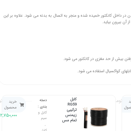
ن در داخل کانکتور خمیده شده و منجر به اتصال به بدنه می شود. علاوه بر این
کابل
۴۷۰,۰۰۰
۴۸۰
تومان
تو
دسته
د
خرید
RG59
بندی :
–
ول
محصول
۵۸۰
ترکیبی
کابل و
۲,۷۵۰,۰۰۰
زیمنس
سیم
تمام مس
,
کابل