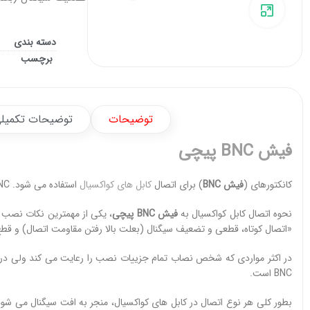
برای بزرگنمایی کلیک کنید
دسته بندی
برچسب
توضیحات
توضیحات تکمیل
فیش BNC پیچی
کانکتورهای (
فیش BNC
) برای اتصال
کابل های کواکسیال
استفاده می شود. BNC ها هم مانند کابل، در دو نوع ۵۰ و ۷۵ اهم تولید می شود.
نحوه اتصال کابل کواکسیال به
فیش BNC پیچی
، یکی از مهمترین نکات نصب
«اتصال کوتاه، قطعی و تضعیف سیگنال (بعلت بالا رفتن مقاومت اتصال) و ق
در اکثر مواردی که شخص نصاب تمام جزییات نصب را رعایت می کند ولی در 
BNC است.
بطور کلی هر نوع اتصال در کابل های کواکسیال، منجر به افت سیگنال می شو