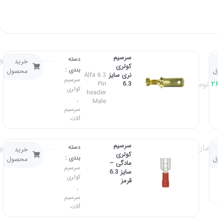
سرسیم
۴۹۰,۰۰۰
تو
دسته
خرید
کولری
بندی :
ل
محصول
نری سایز
Alfa 6.3
سرسیم
۲۶
تومان
Pin
6.3
کولری
header
,
Male
سرسیم
آلات
سرسیم
۱۴۵,۰۰۰
تومان
تو
دسته
خرید
کولری
بندی :
ل
محصول
مادگی –
سرسیم
سایز 6.3
کولری
قرمز
,
سرسیم
آلات