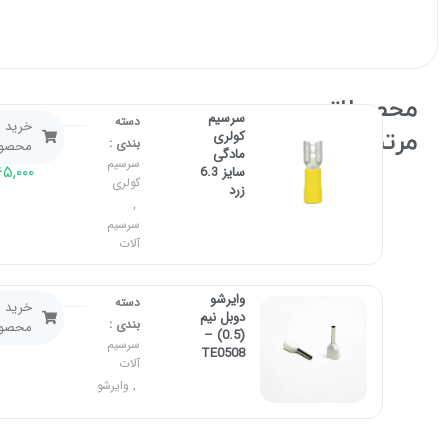
محصولاتـــــ
سرسیم
دسته
خرید
مرتبطـ
کولری
بندی :
بسته
محصو
مادگی
سرسیم
۵,۰۰۰
سایز 6.3
کولری
زرد
,
سرسیم
آلات
وایرشو
۲۰,۰۰۰
دسته
خرید
دوبل نیم
بندی :
محصو
(0.5) –
سرسیم
TE0508
آلات
وایرشو
,