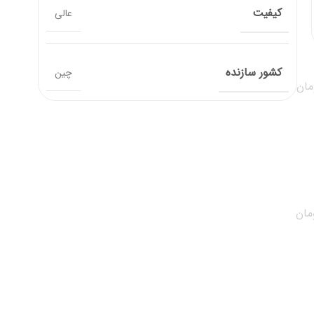
کیفیت
عالی
کشور سازنده
چین
مان
مان