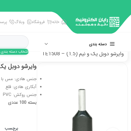
خانه
فروشگاه
وبلاگ
پرسش
دسته بندی
انتخاب دسته بندی
وایرشو دوبل یک و نیم (1.5) – TE1508
انبر، آچار، پنس
وایرشو دوبل یک و نیم (5
پیچ گوشتی ها
جنس هادی: مس با خلوص
تجهیزات اندازه گیری
آبکاری هادی: قلع
جنس روکش: PVC یا نایلون (در صورت درخواست)
سوکت و سرسیم زن
بسته 100 عددی
فرز و فرچه سیمی
برچسب