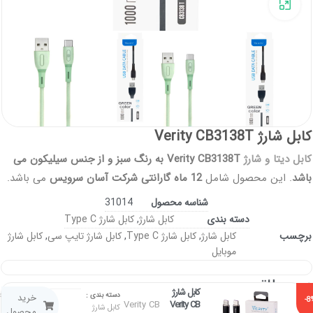
برای بزرگنمایی کلیک کنید
کابل شارژ Verity CB3138T
کابل دیتا و شارژ
Verity CB3138T به رنگ سبز و از جنس سیلیکون می
باشد
. این محصول شامل
12 ماه گارانتی شرکت آسان سرویس
می باشد.
شناسه محصول
31014
دسته بندی
کابل شارژ
,
کابل شارژ Type C
برچسب
کابل شارژ
,
کابل شارژ Type C
,
کابل شارژ تایپ سی
,
کابل شارژ
موبایل
محصولاتـــــ
کابل شارژ
۱۶۵,۰۰۰
توم
دسته بندی :
خرید
-8
مرتبطـ
Verity CB
Verity CB
کابل شارژ
۱۸۰,۰۰۰
محصول