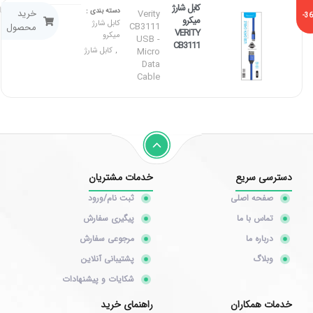
کابل شارژ
۷۰,۰۰۰
توما
دسته بندی :
خرید
Verity
-3
میکرو
کابل شارژ
۱۱۰,۰۰۰
CB3111
محصول
VERITY
میکرو
USB -
CB3111
Micro
کابل شارژ
,
Data
Cable
دسترسی سریع
خدمات مشتریان
صفحه اصلی
ثبت نام/ورود
تماس با ما
پیگیری سفارش
درباره ما
مرجوعی سفارش
وبلاگ
پشتیبانی آنلاین
شکایات و پیشنهادات
خدمات همکاران
راهنمای خرید