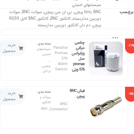
سیستمهای امنیتی
برچسب
BNC پیچی
,
bnc
,
بی ان سی پیچی
,
سوکت BNC
,
سوکت
دوربین مداربسته
,
کانکتور BNC
,
کانکتور BNC کابل RG59
پیچی دم دار
,
کانکتور دوربین مداربسته
محصولاتـــــ
چشمی
۴۸۰,۰۰۰
تو
دسته بندی :
خرید
-17
مرتبطـ
Paradox
حرکتی
سیستمهای
۵۸۰,۰۰۰
محصول
Promax
پارادوکس
امنیتی
576
مدل
,
Alarm
promax
چشمی
Sensor
576 وزنی
دزدگیر
فیش BNC
۱۰۰,۰۰۰
توم
دسته بندی :
خرید
-6%
پیچی
–
سوکت و
محصول
کانکتور
۱,۵۰۰,۰۰۰
ت
BNC
Connector
BNC
,