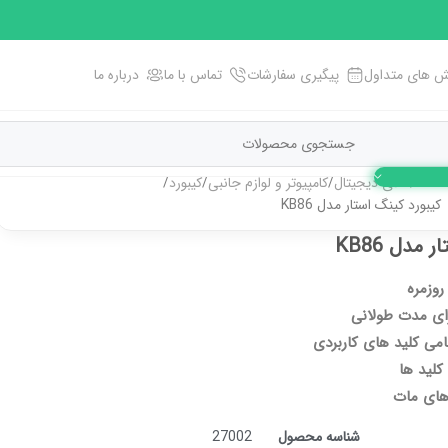
 های متداول
پیگیری سفارشات
تماس با ما
درباره ما
خانه
کالای دیجیتال
کامپیوتر و لوازم جانبی
کیبورد
کیبورد کینگ استار مدل KB86
مدل KB86
روزمره
ای مدت طولانی
می کلید های کاربردی
کلید ها
 های مات
شناسه محصول
27002