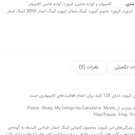
بندی
کامپیوتر و لوازم جانبی
,
کیبورد
,
لوازم جانبی کامپیوتر
کیبورد
,
کیبورد باسیم
,
کیبورد کینگ استار
,
کیبورد کینگ استار KB86
,
کینگ استار
ت تکمیلی
نظرات (0)
همچنین کیبورد kb86 دارای 15 کلید میانبر به منظور انجام سریع‌تر کارهاست که عبارتند از Power, Sleep, My Computer,Calculator, Music,
Play/Pause, Stop, Pre
 می‌باشد. از دیگر ویژگی‌های این کیبورد محصول کمپانی کینگ استار، طراحی کلید‌ها به گونه‌ای
تمامی کلید های کاربردی، طراحی نرم و سایلنت کلید ها، با دوام و دارای کلید