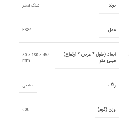
برند
کینگ استار
مدل
KB86
ابعاد (طول * عرض * ارتفاع)
465 × 180 × 30
میلی متر
mm
رنگ
مشکی
وزن (گرم)
600