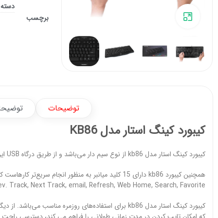
دسته 
برای بزرگنمایی کلیک کنید
برچسب
توضیحات
توضیحا
کیبورد کینگ استار مدل KB86
کیبورد کینگ استار مدل kb86 از نوع سیم دار می‌باشد و از طریق درگاه USB این کیبورد دارای 120 کلید برای انجام فعالیت‌های کامپیوتری است.
v. Track, Next Track, email, Refresh, Web Home, Search, Favorite.
کیبورد کینگ استار مدل kb86 برای استفاده‌های روزمره مناسب
که امکان تایپ کردن در مدت زمانی طولانی را فراهم می کند، دسترسی راحت به 