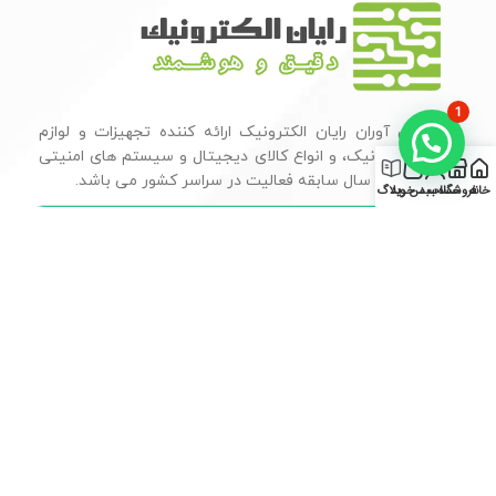
1
گروه فن آوران رایان الکترونیک ارائه کننده تجهیزات و لوازم
جانبی الکترونیک، و انواع کالای دیجیتال و سیستم های امنیتی
0
با بیش از 15 سال سابقه فعالیت در سراسر کشور می باشد.
خانه
فروشگاه
حساب من
سبد خرید
وبلاگ
تمامیه حقوق متعلق است به گروه
میزبانی وب
و
طراحی سایت
توسط