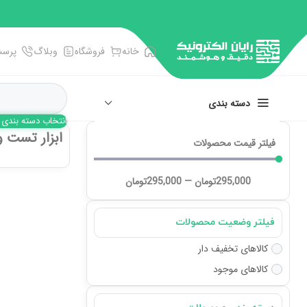
خانه
فروشگاه
وبلاگ
پرسش
دسته بندی
انتخاب دسته بندی
ابزار تست و
فیلتر قیمت محصولات
انبر، آچار، پنس
پیچ گوشتی ها
295,000
تومان
—
295,000
تومان
تجهیزات اندازه گیری
سوکت و سرسیم زن
فیلتر وضعیت محصولات
فرز و فرچه سیمی
کالاهای تخفیف دار
کالاهای موجود