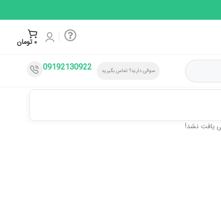
۰
تومان
09192130922
سوالی دارید؟ تماس بگیرید
 یافت نشد!