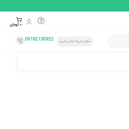
۰
تومان
09192130922
سوالی دارید؟ تماس بگیرید