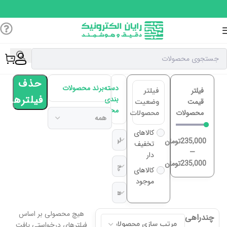
حذف
دسته
برند محصولات
فیلتر
فیلتر
فیلترها
بندی
قیمت
وضعیت
محصولات
محصولات
محصولات
کالاهای
235,000
تومان
تخفیف
—
دار
235,000
تومان
کالاهای
موجود
هیچ محصولی بر اساس
چندراهی
فیلترهای درخواستی یافت