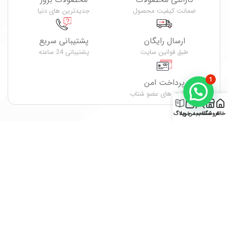
ضمانت کیفیت محصول
جدیدترین های دنیا
ارسال رایگان
پشتیبانی سریع
طبق قوانین سایت
پشتیبانی 24 ساعته
1
پرداخت امن
همه کارت های عضو شتاب
0
خانه
فروشگاه
حساب من
سبد خرید
وبلاگ
گروه فن آوران رایان الکترونیک ارائه کننده تجهیزات و لوازم
جانبی الکترونیک، و انواع کالای دیجیتال و سیستم های امنیتی
با بیش از 15 سال سابقه فعالیت در سراسر کشور می باشد.