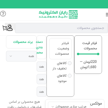
دسته
برند محصولات
فیلتر قیمت
فیلتر
بندی
محصولات
وضعیت
محصولات
محصولات
220
تومان
—
کالاهای
1,680
تومان
تخفیف دار
کالاهای
موجود
هیچ محصولی بر اساس
مولکس
فیلترهای درخواستی یافت