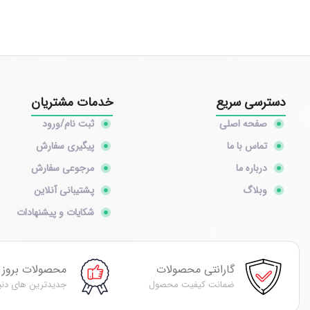
کابلهای شبکه
روکش حرارتی
سرسیم آلات
سرسیم کولری
سرسیم مخابراتی
دسترسی سریع
خدمات مشتریان
وایرشو
صفحه اصلی
ثبت نام/ورود
سوکت و کانکتور
تماس با ما
پیگیری سفارش
BNC
درباره ما
مرجوعی سفارش
سوکت مخابراتی
وبلاگ
پشتیبانی آنلاین
سیستم سانترال
شکایات و پیشنهادات
تلفن سانترال
سیستمهای امنیتی
تجهیزات دوربین مداربسته
گارانتی محصولات
محصولات بروز
جانبی دزدگیر
ضمانت کیفیت محصول
جدیدترین های دنی
چشمی دزدگیر