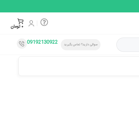
۰
تومان
09192130922
سوالی دارید؟ تماس بگیرید