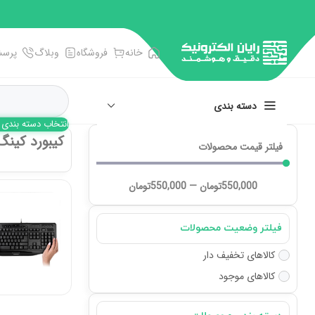
خانه
فروشگاه
وبلاگ
پرسش
دسته بندی
انتخاب دسته بندی
کیبورد کینگ
فیلتر قیمت محصولات
انبر، آچار، پنس
پیچ گوشتی ها
550,000
تومان
—
550,000
تومان
تجهیزات اندازه گیری
سوکت و سرسیم زن
فیلتر وضعیت محصولات
فرز و فرچه سیمی
کالاهای تخفیف دار
کالاهای موجود