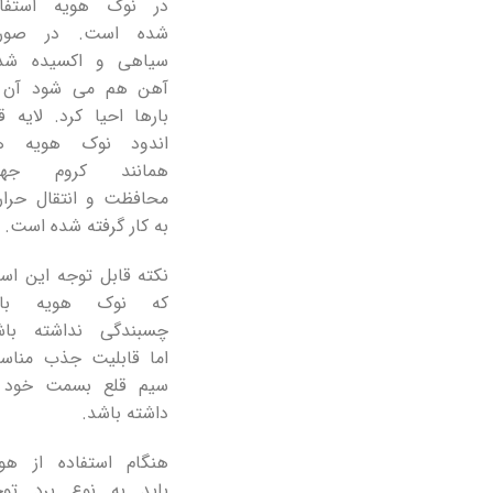
در نوک هویه استفاد
شده است. در صور
سیاهی و اکسیده شد
آهن هم می شود آن ر
بارها احیا کرد. لایه ق
اندود نوک هویه ه
همانند کروم جه
محافظت و انتقال حرار
به کار گرفته شده است.
نکته قابل توجه این ا
که نوک هویه بای
چسبندگی نداشته باش
اما قابلیت جذب مناس
سیم قلع بسمت خود ر
داشته باشد.
هنگام استفاده از هوی
باید به نوع برد توج