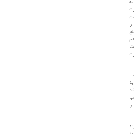
ه
ت
ن
ا
لع
م
ت
ت
ست
د
د
ب
ا
ه
ه