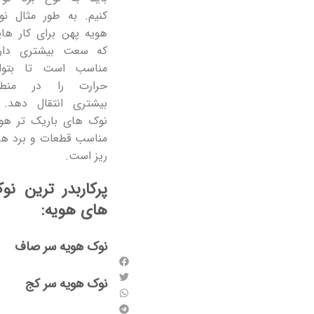
کنیم. به طور مثال نو
ر
هویه پهن برای کار ها
ت
که سعت بیشتری دارن
ن
مناسب است تا بتوان
د
حرارت را در منطق
ن
ه
بیشتری انتقال دهد. 
چ
نوک های باریک تر هوی
ی
مناسب قطعات و برد ها
از
ریز است.
م
ب
پرکاربدر ترین نو
ه
های هویه:
ل
ک
ا
نوک هویه سر صاف
از
ه
نوک هویه سر کج
م
ا