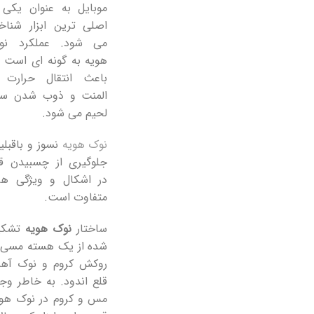
موبایل به عنوان یکی 
اصلی ترین ابزار شناخ
می شود. عملکرد نو
هویه به گونه ای است 
باعث انتقال حرارت ا
المنت و ذوب شدن سی
کابل
کا
لحیم می شود.
AUX
صد
RLDOM
EARLDOM
AUX
1800mm
نوک هویه
نسوز و باقبل
Cable
جلوگیری از چسبیدن قل
800mm
در اشکال و ویژگی ها
متفاوت است.
ساختار
نوک هویه
تشکی
شده از یک هسته مسی ب
روکش کروم و نوک آهن
قلع اندود. به خاطر وج
مس و کروم در نوک هوی