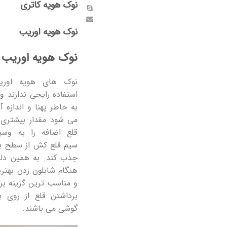
از
نوک هویه کاتری
م
ر
نوک هویه اوریب
ا
از
نوک هویه اوریب
ه
ک
چ
نوک های هویه اوری
استفاده رایجی ندارند و
به خاطر پهنا و اندازه آن
می شود مقدار بیشتری 
قلع اضافه را به وسیل
سیم قلع کش از سطح بر
جذب کند. به همین دلی
هنگام شابلون زدن بهتر
و مناسب ترین گزینه بر
برداشتن قلع از روی ب
گوشی می باشند.