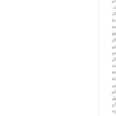
تر
.
ک
ما
ه
م
ال
ی
ن
ال
ت
ته
ه
ی
ر
یل
آن
د،