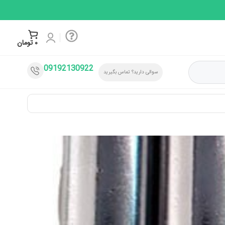
۰
تومان
09192130922
سوالی دارید؟ تماس بگیرید